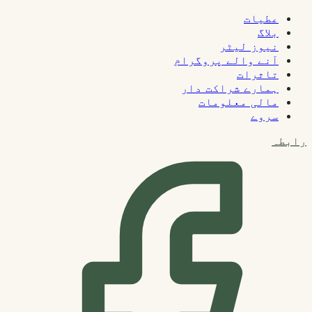
عطیات
بلاگ
نیوز لیٹر
آنے والے پروگرام
تاثرات
ہمارے شراکت دار
مالی معلومات
سروے
رابطہ