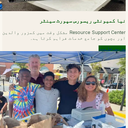
نیا کمیونٹی ریسورس سپورٹ سینٹر
Resource Support Center مشکل وقت میں کمزور والدین
اور بچوں کو جامع خدمات فراہم کرتا ہے۔
مزید جانیں