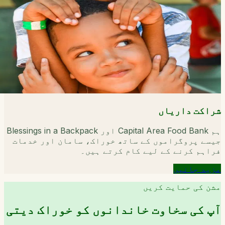
شراکت داریاں
ہم Capital Area Food Bank اور Blessings in a Backpack
جیسے پروگراموں کے ساتھ خوراک، سامان اور خدمات
فراہم کرنے کے لیے کام کرتے ہیں۔
مزید جانیں
مشن کی حمایت کریں
آپ کی سخاوت خاندانوں کو خوراک دیتی