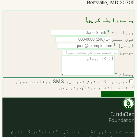
Beltsville, MD 20705
ہم سے رابطہ کریں!
پورا نام
*
فون نمبر
ای میل
*
موضوع
پیغام
*
میں دیے گئے فون نمبر پر SMS پیغامات وصول
کرنے سے اتفاق کرتا/کرتی ہوں۔
پیغام بھیجیں
LindaBen
Foundation
ضرورت مند اور نظر انداز کیے گئے لوگوں کے خادم۔