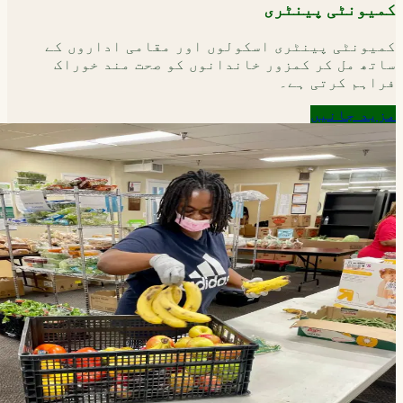
کمیونٹی پینٹری
کمیونٹی پینٹری اسکولوں اور مقامی اداروں کے
ساتھ مل کر کمزور خاندانوں کو صحت مند خوراک
فراہم کرتی ہے۔
مزید جانیں