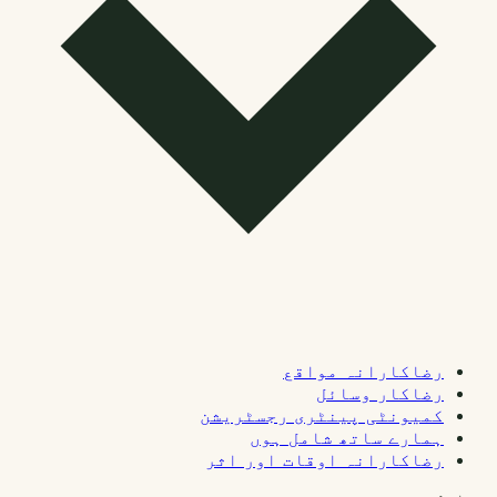
رضاکارانہ مواقع
رضاکار وسائل
کمیونٹی پینٹری رجسٹریشن
ہمارے ساتھ شامل ہوں
رضاکارانہ اوقات اور اثر