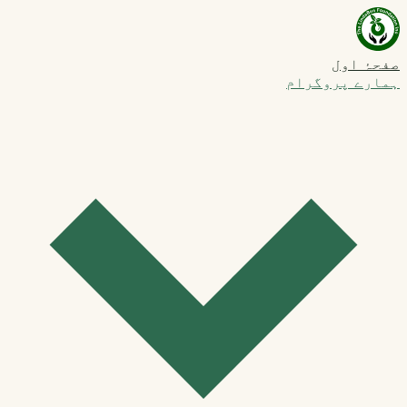
صفحۂ اول
ہمارے پروگرام