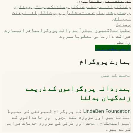
اس مقصد میں شامل ہوں
رضاکارانہ مواقع
رضاکار وسائل
کمیونٹی پینٹری
رجسٹریشن
ہمارے ساتھ شامل ہوں
رضاکارانہ اوقات
اور اثر
وسائل
عطیات
بلاگ
نیوز لیٹر
آنے والے پروگرام
تاثرات
ہمارے
شراکت دار
مالی معلومات
سروے
رابطہ
ابھی عطیہ دیں
ہمارے پروگرام
محبت کے عمل
ہمدردانہ پروگراموں کے ذریعے
زندگیاں بدلنا
LindaBen Foundation کے پروگرام کمیونٹی کو مضبوط
بناتے ہیں اور ضرورت مند بچوں اور خاندانوں کے
لیے استحکام، صحت اور ترقی کی ضروری خدمات فراہم
کرتے ہیں۔