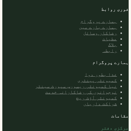
فوری روابط
ہمارے پروگرام
ہمارے بارے میں
رضاکار وسائل
عطیات
بلاگ
رابطہ
ہمارے پروگرام
غذا بطور دوا
کمیونٹی پینٹری
نیا کمیونٹی ریسورس سپورٹ سینٹر
نوجوانوں کی رضاکارانہ خدمت
کمیونٹی آؤٹ ریچ
شراکت داریاں
مقامات
مرکزی دفتر