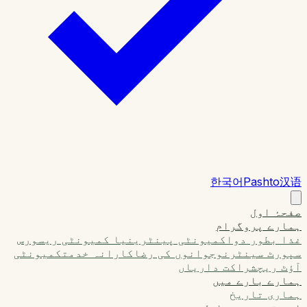
한국어
Pashto
汉语
صفحۂ اول
ہمارے پروگرام
غذا بطور دوا
کمیونٹی پینٹری
نیا کمیونٹی ریسورس
سپورٹ سینٹر
نوجوانوں کی رضاکارانہ خدمت
کمیونٹی
آؤٹ ریچ
شراکت داریاں
ہمارے بارے میں
ہماری تاریخ