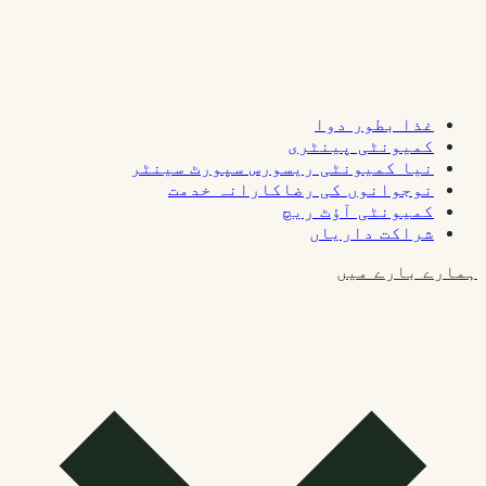
غذا بطور دوا
کمیونٹی پینٹری
نیا کمیونٹی ریسورس سپورٹ سینٹر
نوجوانوں کی رضاکارانہ خدمت
کمیونٹی آؤٹ ریچ
شراکت داریاں
ہمارے بارے میں