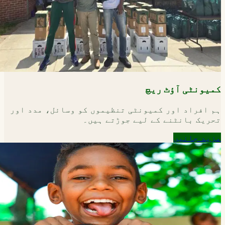
کمیونٹی آؤٹ ریچ
ہم افراد اور کمیونٹی تنظیموں کو وسائل، مدد اور
تحریک بانٹنے کے لیے جوڑتے ہیں۔
مزید جانیں