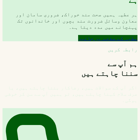
ہے
ہر عطیہ ہمیں صحت مند خوراک، ضروری سامان اور
معاون وسائل ضرورت مند بچوں اور خاندانوں تک
پہنچانے میں مدد دیتا ہے۔
عطیہ کے صفحے پر جائیں
رابطہ کریں
ہم آپ سے
سننا چاہتے ہیں
اگر آپ کے سوالات ہیں، رضاکار بننا چاہتے ہیں، یا
صرف سلام کہنا چاہتے ہیں، تو ہمیں آپ سے سن کر خوشی
ہوگی۔