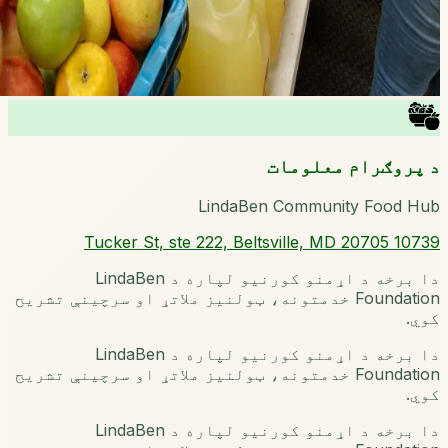
د پروګرام معلومات
LindaBen Community Food Hub
10739 Tucker St, ste 222, Beltsville, MD 20705
دا برخه د اړمنو کورنیو لپاره د LindaBen
Foundation خدمتونه، ټولنیز ملاتړ او سرچینې تشریح
کوي.
دا برخه د اړمنو کورنیو لپاره د LindaBen
Foundation خدمتونه، ټولنیز ملاتړ او سرچینې تشریح
کوي.
دا برخه د اړمنو کورنیو لپاره د LindaBen