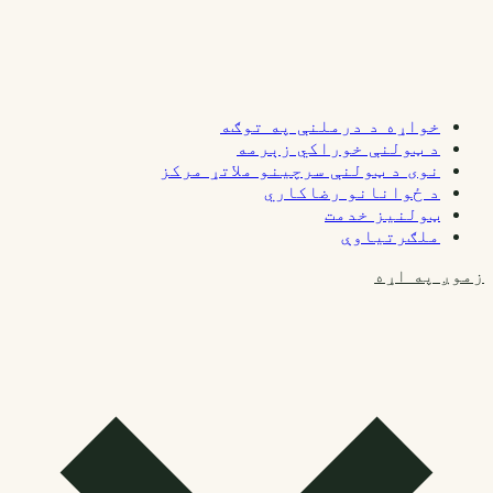
خواړه د درملنې په توګه
د ټولنې خوراکي زېرمه
نوی د ټولنې سرچینو ملاتړ مرکز
د ځوانانو رضاکاري
ټولنیز خدمت
ملګرتیاوې
زموږ په اړه