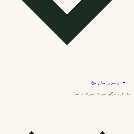
زموږ تاریخ
له دې هڅې سره یوځای شئ