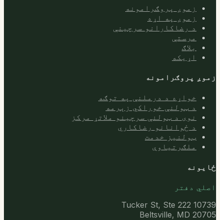
زموږ پروګرامونه
زموږ په اړه
د رضاکارانو سرچینې
مرستې
بلاګ
اړیکه
زموږ پروګرامونه
خواړه د درملنې په توګه
د ټولنې خوراکي زېرمه
نوی د ټولنې سرچینو ملاتړ مرکز
د ځوانانو رضاکاري
ټولنیز خدمت
ملګرتیاوې
ځایونه
اصلي دفتر
10739 Tucker St, Ste 222
Beltsville, MD 20705