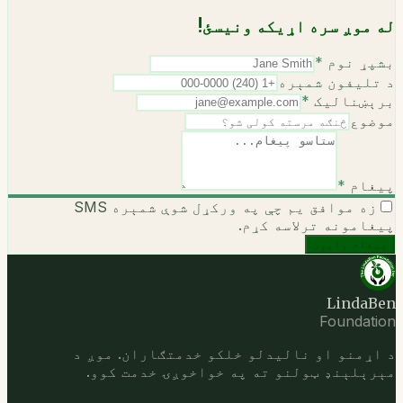
له موږ سره اړیکه ونیسئ!
بشپړ نوم
*
د تلیفون شمېره
برېښنالیک
*
موضوع
پیغام
*
زه موافق یم چې په ورکړل شوې شمېره SMS
پیغامونه ترلاسه کړم.
پیغام ولېږئ
LindaBen
Foundation
د اړمنو او نالیدلو خلکو خدمتګاران. موږ د
مېرېلېنډ ټولنو ته په خواخوږۍ خدمت کوو.