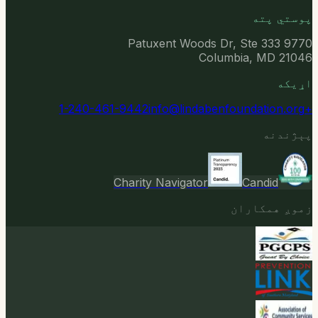
پوستي پته
9770 Patuxent Woods Dr, Ste 333
Columbia, MD 21046
اړیکه
info@lindabenfoundation.org
+1-240-461-9442
پېژندنه
Charity Navigator
Candid
زموږ همکاران