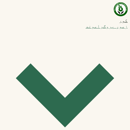
کور
زموږ پروګرامونه