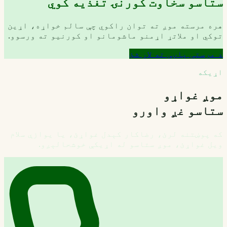
ستاسو سخاوت کورنۍ تغذیه کوي
هره مرسته موږ ته توان راکوي چې سالم خواړه، اړین
توکي او ملاتړ اړمنو ماشومانو او کورنیو ته ورسوو.
د مرستې پاڼې ته لاړ شئ
اړیکه
موږ غواړو
ستاسو غږ واورو
که پوښتنه لرئ، رضاکار کېدل غواړئ، یا یوازې سلام
ویل غواړئ، موږ ستاسو له اړیکې خوشحالېږو.