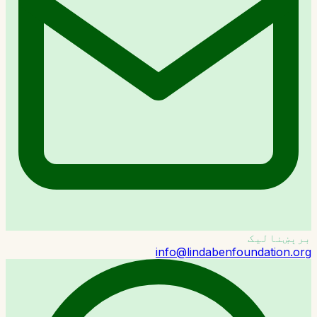
برېښنالیک
info@lindabenfoundation.org