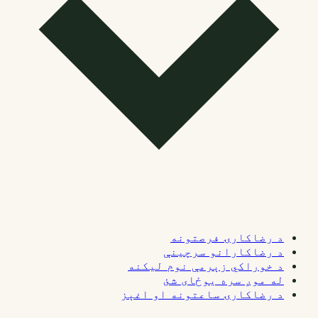
د رضاکارۍ فرصتونه
د رضاکارانو سرچینې
د خوراکي زېرمې نوم لیکنه
له موږ سره یوځای شئ
د رضاکارۍ ساعتونه او اغېز