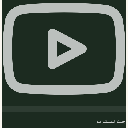
چټک لینکونه