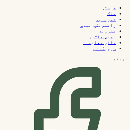
مرستې
بلاګ
خبرپاڼه
راتلونکي پېښې
نظرونه
زموږ ملګري
مالي معلومات
سروېګانې
اړیکه