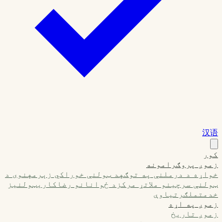
汉语
کور
زموږ پروګرامونه
خواړه د درملنې په توګه
د ټولنې خوراکي زېرمه
نوی د
ټولنې سرچینو ملاتړ مرکز
د ځوانانو رضاکاري
ټولنیز
خدمت
ملګرتیاوې
زموږ په اړه
زموږ تاریخ