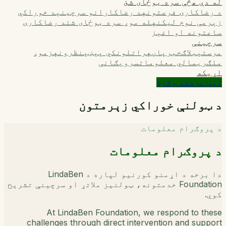
له دې هڅې سره یوځای شئ
د رضاکارۍ فرصتونه
د رضاکارانو سرچینې
د خوراکي
زېرمې نوم لیکنه
له موږ سره یوځای شئ
د رضاکارۍ
ساعتونه او اغېز
سرچینې
مرستې
بلاګ
خبرپاڼه
راتلونکي پېښې
نظرونه
زموږ
ملګري
مالي معلومات
سروېګانې
اړیکه
اوس مرسته وکړئ
د ټولنې خوراکي زېرمتون
د پروګرام معلومات
د پروګرام معلومات
دا برخه د اړمنو کورنیو لپاره د LindaBen
Foundation خدمتونه، ټولنیز ملاتړ او سرچینې تشریح
کوي.
At LindaBen Foundation, we respond to these
challenges through direct intervention and support