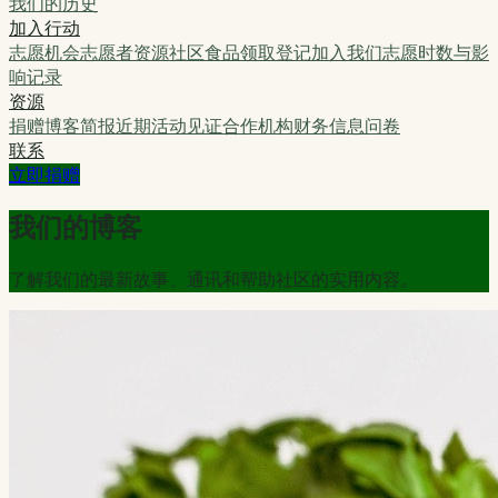
我们的历史
加入行动
志愿机会
志愿者资源
社区食品领取登记
加入我们
志愿时数与影
响记录
资源
捐赠
博客
简报
近期活动
见证
合作机构
财务信息
问卷
联系
立即捐赠
我们的博客
了解我们的最新故事、通讯和帮助社区的实用内容。